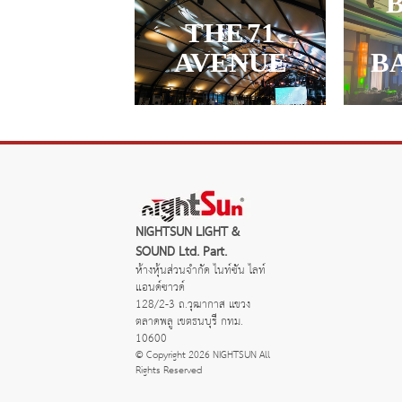
THE 71
AVENUE
B
NIGHTSUN LIGHT &
SOUND Ltd. Part.
ห้างหุ้นส่วนจำกัด ไนท์ซัน ไลท์
แอนด์ซาวด์
128/2-3 ถ.วุฒากาส แขวง
ตลาดพลู เขตธนบุรี กทม.
10600
© Copyright 2026 NIGHTSUN All
Rights Reserved