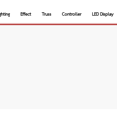
ghting
Effect
Truss
Controller
LED Display