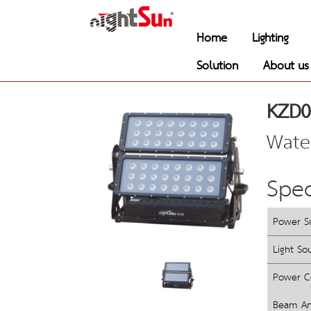
Home
Lighting
Solution
About us
KZD0
Wate
Spec
Power S
Light So
Power C
Beam An