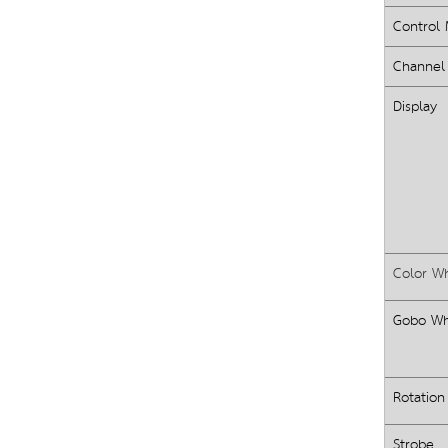
Control
Channel
Display
Color W
Gobo Wh
Rotatio
Strobe