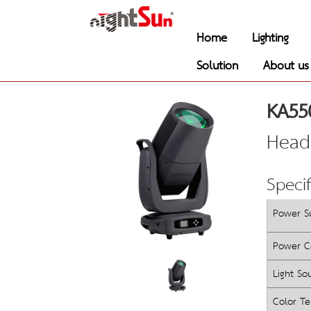
Home
Lighting
Solution
About us
KA55
Head
Specif
Power S
Power C
Light So
Color T