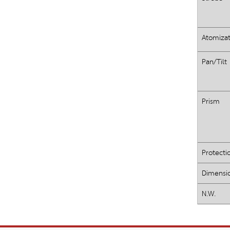
Atomizat
Pan/Tilt
Prism
Protecti
Dimensi
N.W.