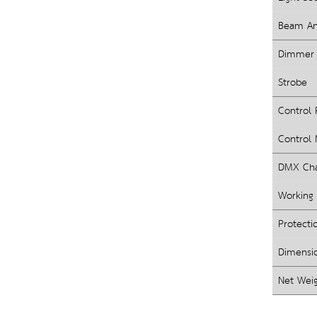
Beam An
Dimmer
Strobe
Control 
Control
DMX Cha
Working
Protecti
Dimensi
Net Wei