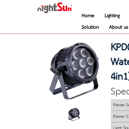
Home
Lighting
Solution
About us
KPD0
Wate
4in1
Spec
Power S
Power C
Light So