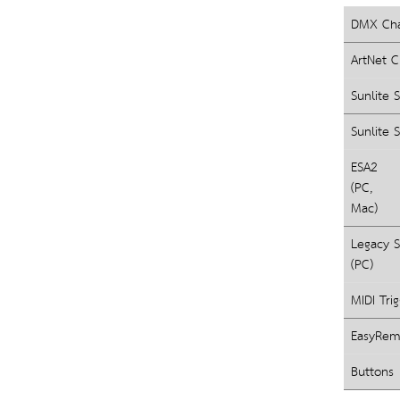
DMX Cha
ArtNet C
Sunlite S
Sunlite S
ESA2 
(PC, 
Mac)
Legacy S
(PC)
MIDI Tri
EasyRem
Buttons