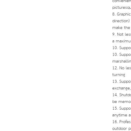
convenient
picturesqu
8. Graphic
direction
make the 
9. Not le
a maximum
10. Suppo
10. Suppor
marshalli
12. No le
turning
13. Suppor
exchange,
14. Shutd
be memor
15. Suppo
anytime 
16. Profes
outdoor p