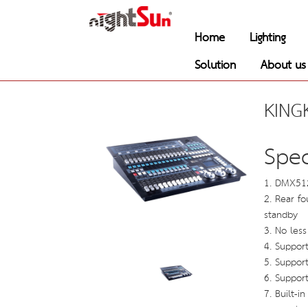
Home
Lighting
Solution
About us
KING
Spec
1. DMX512
2. Rear f
standby
3. No les
4. Suppor
5. Suppor
6. Suppor
7. Built-i