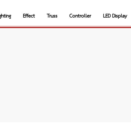
ghting
Effect
Truss
Controller
LED Display