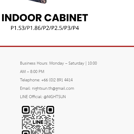
Business Hours: Monday – Saturday | 10:00
AM – 8:00 PM
Telephone: +66 (0)2 891 4414
Email: nightsun.th@gmail.com
LINE Official: @NIGHTSUN