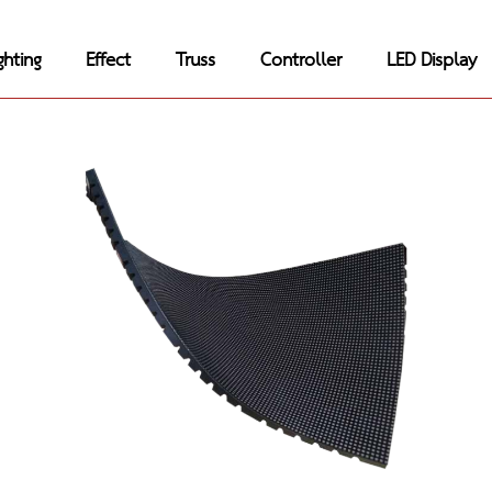
ghting
Effect
Truss
Controller
LED Display