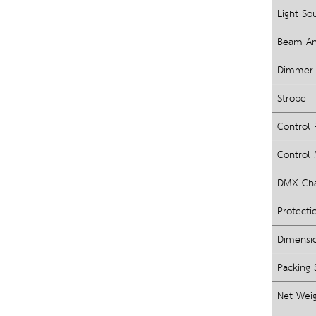
Light So
Beam An
Dimmer
Strobe
Control 
Control
DMX Cha
Protecti
Dimensi
Packing 
Net Wei