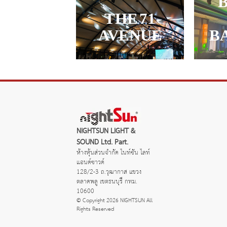
THE 71
AVENUE
B
NIGHTSUN LIGHT &
SOUND Ltd. Part.
ห้างหุ้นส่วนจำกัด ไนท์ซัน ไลท์
แอนด์ซาวด์
128/2-3 ถ.วุฒากาส แขวง
ตลาดพลู เขตธนบุรี กทม.
10600
© Copyright 2026 NIGHTSUN All
Rights Reserved